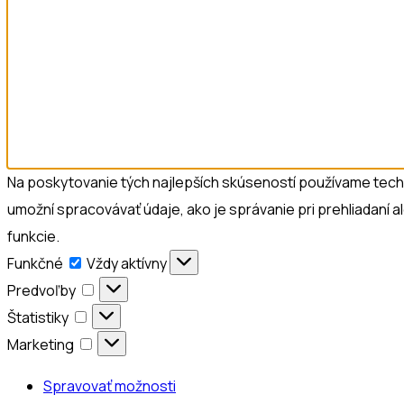
Na poskytovanie tých najlepších skúseností používame techno
umožní spracovávať údaje, ako je správanie pri prehliadaní a
funkcie.
Funkčné
Funkčné
Vždy aktívny
Predvoľby
Predvoľby
Štatistiky
Štatistiky
Marketing
Marketing
Spravovať možnosti