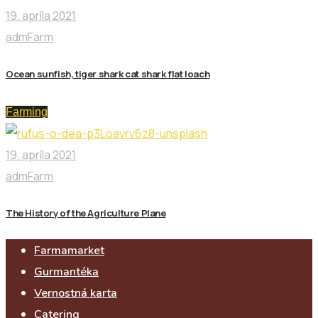
19. apríla 2021
admFarm
Ocean sunfish, tiger shark cat shark flat loach
Farming
19. apríla 2021
admFarm
The History of the Agriculture Plane
Farmamarket
Gurmantéka
Vernostná karta
Catering