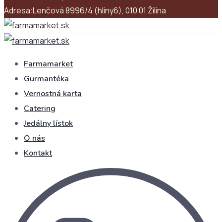
Adresa:
Lenčová 8996/4 (hliny6), 010 01 Žilina
Farmamarket
Gurmantéka
Vernostná karta
Catering
Jedálny lístok
O nás
Kontakt